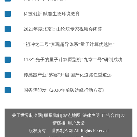
科技创新 赋能生态环境教育
2
2021年度北京香山论坛专家视频会闭幕
3
“祖冲之二号”实现超导体系“量子计算优越性”
4
113个光子的量子计算原型机“九章二号”研制成功
5
传感器产业“盛宴”开启 国产化道路任重道远
6
国务院印发《2030年前碳达峰行动方案》
7
关于世界制冷网
|
联系我们
|
站点地图
|
法律声明
|
广告合作
|
友
情链接
|
用户反馈
版权所有： 世界制冷网 All Rights Reserved